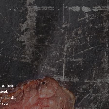
AÇO VIP
CONTATO
aordinária
ável,
es do dia
o seu