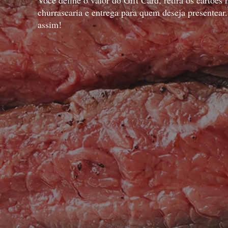
Você define o valor do Gift Card, retira os cartões 
churrascaria e entrega para quem deseja presentear
assim!