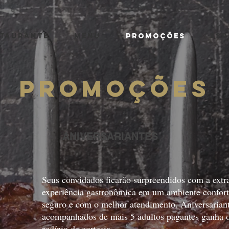
STAURANTE
MENU
PROMOÇÕES
ESP
PROMOÇÕES
ANIVERSARIANTES
Seus convidados ficarão surpreendidos com a extr
experiência gastronômica em um ambiente confort
seguro e com o melhor atendimento. Aniversariant
acompanhados de mais 5 adultos pagantes ganha 
rodízio de cortesia.