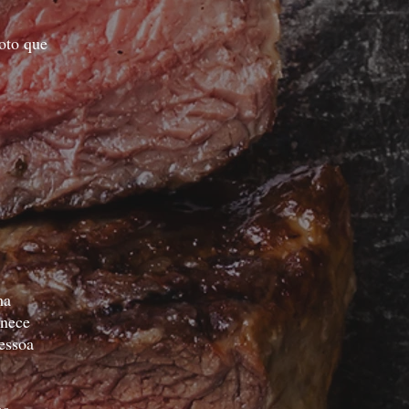
oto que
ma
rnece
essoa