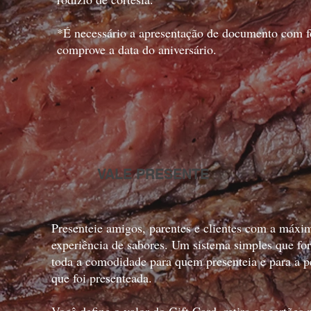
*É necessário a apresentação de documento com f
comprove a data do aniversário.
VALE PRESENTE
Presenteie amigos, parentes e clientes com a máxi
experiência de sabores. Um sistema simples que fo
toda a comodidade para quem presenteia e para a p
que foi presenteada.